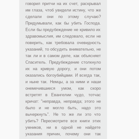
говорил притчи на их счет, раскрывал
им глаза, чтоб увидели истину, что же
сделали они по этому случаю?
Придумывали, как бы убить Господа.
Если бы предубеждение не кривило их
здравомыслия, им следовало, если не
поверить, как требовала очевидность
указаний, то обсудить внимательно, не
так ли и в самом деле, как объясняет
Спаситель. Предубеждение столкнуло
их на кривую дорогу, и они потом
оказались богоубийцами. И всегда так,
и ныне так. Немцы, а за ними и наши
онемечившиеся умом, как скоро
встретят в Евангелии чудо, тотчас
кричат: "неправда, неправда; этого не
было и не могло быть, надо это
вычеркнуть". Не то же ли это что
убить? Пересмотрите все книги этих
умников, ни в одной не найдете
указания причин, почему они так