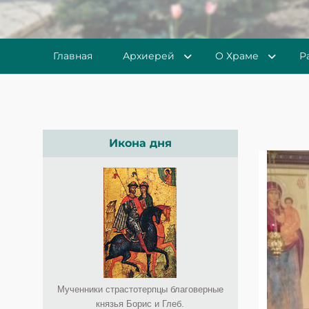
Главная
Архиерей
О Храме
Р
Икона дня
Мученники страстотерпцы благоверные
князья Борис и Глеб.