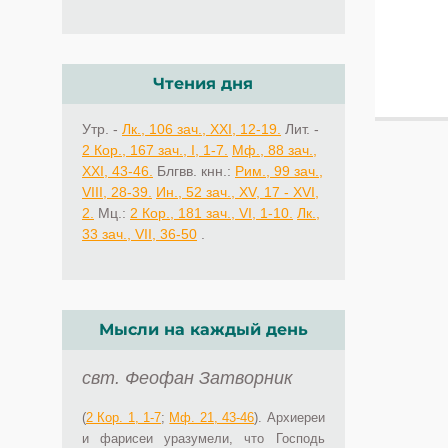
Чтения дня
Утр. -
Лк., 106 зач., XXI, 12-19.
Лит. -
2 Кор., 167 зач., I, 1-7.
Мф., 88 зач.,
XXI, 43-46.
Блгвв. кнн.:
Рим., 99 зач.,
VIII, 28-39.
Ин., 52 зач., XV, 17 - XVI,
2.
Мц.:
2 Кор., 181 зач., VI, 1-10.
Лк.,
33 зач., VII, 36-50
.
Мысли на каждый день
свт. Феофан Затворник
(
2 Кор. 1, 1-7
;
Мф. 21, 43-46
). Архиереи
и фарисеи уразумели, что Господь