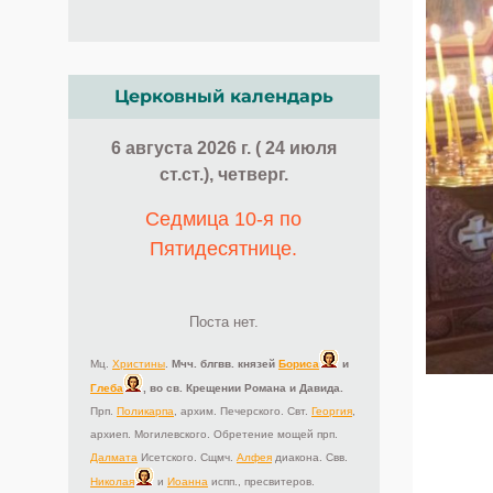
Церковный календарь
6 августа 2026 г. ( 24 июля
ст.ст.), четверг.
Седмица 10-я по
Пятидесятнице.
Поста нет.
Мц.
Христины
.
Мчч. блгвв. князей
Бориса
и
Глеба
, во св. Крещении Романа и Давида.
Прп.
Поликарпа
, архим. Печерского. Свт.
Георгия
,
архиеп. Могилевского. Обретение мощей прп.
Далмата
Исетского. Сщмч.
Алфея
диакона. Свв.
Николая
и
Иоанна
испп., пресвитеров.