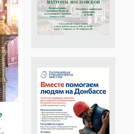
е
ь
ей