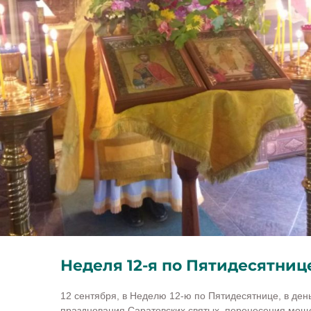
Неделя 12-я по Пятидесятниц
12 сентября, в Неделю 12-ю по Пятидесятнице, в ден
празднования Саратовских святых, перенесения мощ