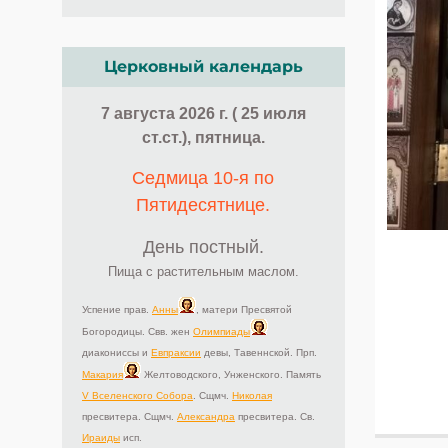
Церковный календарь
7 августа 2026 г. ( 25 июля
ст.ст.), пятница.
Седмица 10-я по
Пятидесятнице.
День постный.
Пища с растительным маслом.
Успение прав.
Анны
, матери Пресвятой
Богородицы. Свв. жен
Олимпиады
диакониссы и
Евпраксии
девы, Тавеннской. Прп.
Макария
Желтоводского, Унженского. Память
V Вселенского Собора
. Сщмч.
Николая
пресвитера. Сщмч.
Александра
пресвитера. Св.
Ираиды
исп.