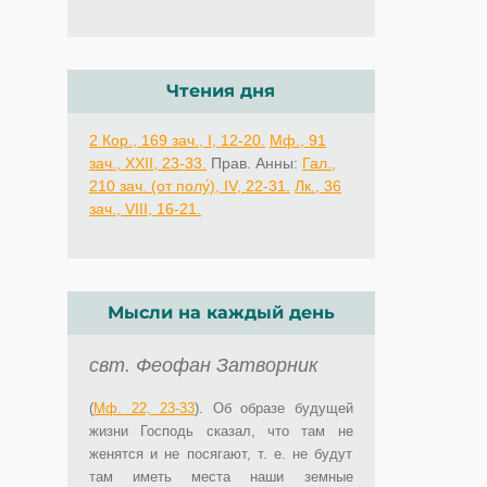
Чтения дня
2 Кор., 169 зач., I, 12-20.
Мф., 91
зач., XXII, 23-33.
Прав. Анны:
Гал.,
210 зач. (от полу́), IV, 22-31.
Лк., 36
зач., VIII, 16-21.
Мысли на каждый день
свт. Феофан Затворник
(
Мф. 22, 23-33
). Об образе будущей
жизни Господь сказал, что там не
женятся и не посягают, т. е. не будут
там иметь места наши земные