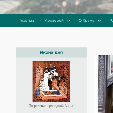
Главная
Архиерей
О Храме
Р
Икона дня
Погребение праведной Анны.