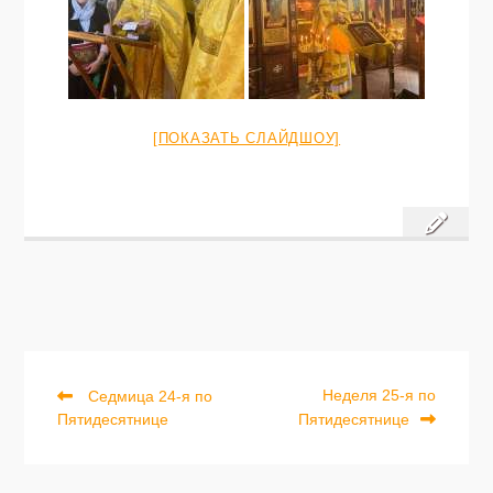
[ПОКАЗАТЬ СЛАЙДШОУ]
Previous
Next
Навигация
Неделя 25-я по
Седмица 24-я по
post:
post:
Пятидесятнице
Пятидесятнице
по
записям