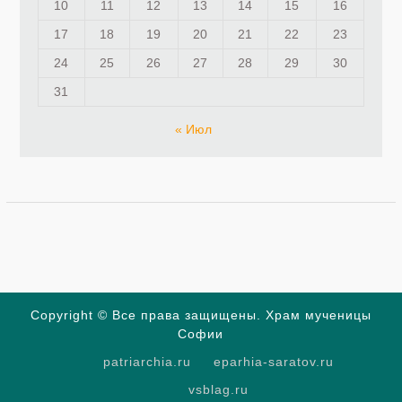
10
11
12
13
14
15
16
17
18
19
20
21
22
23
24
25
26
27
28
29
30
31
« Июл
Copyright © Все права защищены. Храм мученицы
Софии
patriarchia.ru
eparhia-saratov.ru
vsblag.ru