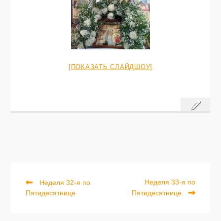
[ПОКАЗАТЬ СЛАЙДШОУ]
Previous
Next
Навигация
Неделя 33-я по
Неделя 32-я по
post:
post:
Пятидесятнице
Пятидесятнице.
по
записям