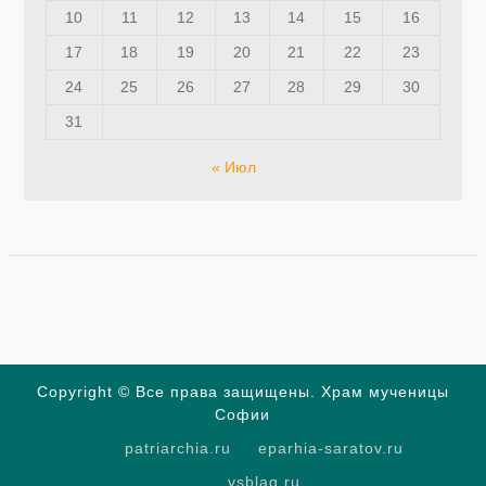
10
11
12
13
14
15
16
17
18
19
20
21
22
23
24
25
26
27
28
29
30
31
« Июл
Copyright © Все права защищены. Храм мученицы
Софии
patriarchia.ru
eparhia-saratov.ru
vsblag.ru