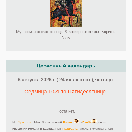
Мученники страстотерпцы благоверные князья Борис и
Глеб.
Церковный календарь
6 августа 2026 г. ( 24 июля ст.ст.), четверг.
Седмица 10-я по Пятидесятнице.
Поста нет.
Мц.
Христины
.
Мчч. блгвв. князей
Бориса
и
Глеба
, во св.
Крещении Романа и Давида.
Прп.
Поликарпа
, архим. Печерского. Свт.