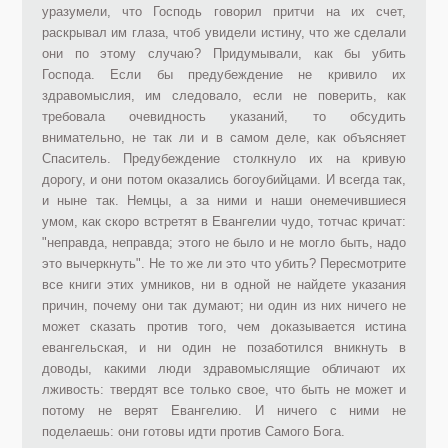
уразумели, что Господь говорил притчи на их счет,
раскрывал им глаза, чтоб увидели истину, что же сделали
они по этому случаю? Придумывали, как бы убить
Господа. Если бы предубеждение не кривило их
здравомыслия, им следовало, если не поверить, как
требовала очевидность указаний, то обсудить
внимательно, не так ли и в самом деле, как объясняет
Спаситель. Предубеждение столкнуло их на кривую
дорогу, и они потом оказались богоубийцами. И всегда так,
и ныне так. Немцы, а за ними и наши онемечившиеся
умом, как скоро встретят в Евангелии чудо, тотчас кричат:
"неправда, неправда; этого не было и не могло быть, надо
это вычеркнуть". Не то же ли это что убить? Пересмотрите
все книги этих умников, ни в одной не найдете указания
причин, почему они так думают; ни один из них ничего не
может сказать против того, чем доказывается истина
евангельская, и ни один не позаботился вникнуть в
доводы, какими люди здравомыслящие обличают их
лживость: твердят все только свое, что быть не может и
потому не верят Евангелию. И ничего с ними не
поделаешь: они готовы идти против Самого Бога.