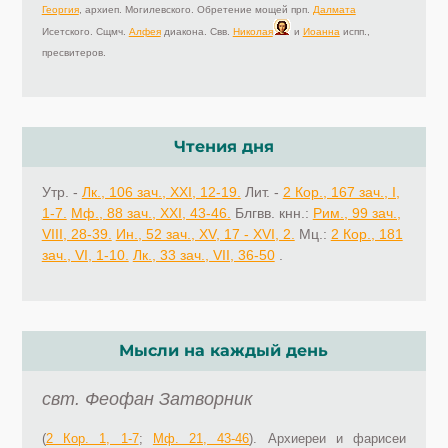
Георгия
, архиеп. Могилевского. Обретение мощей прп.
Далмата
Исетского. Сщмч.
Алфея
диакона. Свв.
Николая
и
Иоанна
испп.,
пресвитеров.
Чтения дня
Утр. -
Лк., 106 зач., XXI, 12-19.
Лит. -
2 Кор., 167 зач., I,
1-7.
Мф., 88 зач., XXI, 43-46.
Блгвв. кнн.:
Рим., 99 зач.,
VIII, 28-39.
Ин., 52 зач., XV, 17 - XVI, 2.
Мц.:
2 Кор., 181
зач., VI, 1-10.
Лк., 33 зач., VII, 36-50
.
Мысли на каждый день
свт. Феофан Затворник
(
2 Кор. 1, 1-7
;
Мф. 21, 43-46
). Архиереи и фарисеи