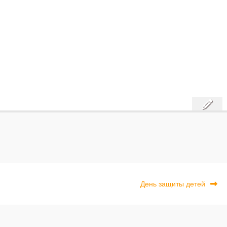
Next
День защиты детей
post: