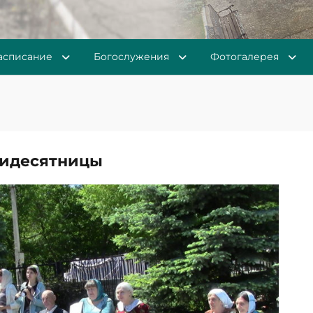
асписание
Богослужения
Фотогалерея
тидесятницы