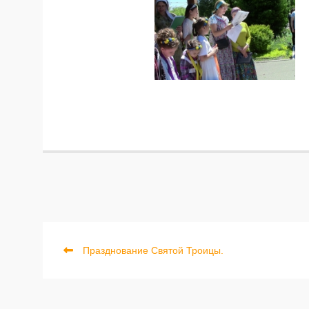
Previous
Навигация
Празднование Святой Троицы.
post:
по