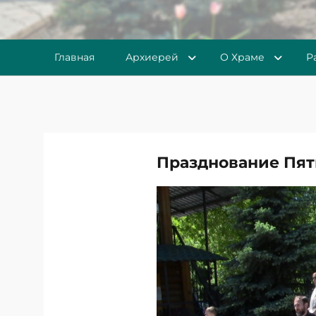
Главная
Архиерей
О Храме
Р
Празднование Пя