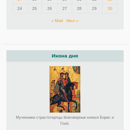
24
25
26
27
28
29
30
« Май
Июл »
Икона дня
Мученники страстотерпцы благоверные князья Борис и
Глеб.