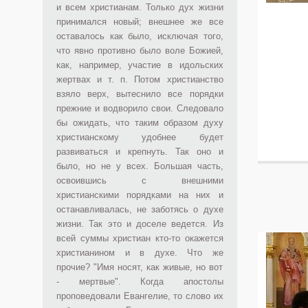
и всем христианам. Только дух жизни
принимался новый; внешнее же все
оставалось как было, исключая того,
что явно противно было воле Божией,
как, например, участие в идольских
жертвах и т. п. Потом христианство
взяло верх, вытеснило все порядки
прежние и водворило свои. Следовало
бы ожидать, что таким образом духу
христианскому удобнее будет
развиваться и крепнуть. Так оно и
было, но не у всех. Большая часть,
освоившись с внешними
христианскими порядками на них и
останавливалась, не заботясь о духе
жизни. Так это и доселе ведется. Из
всей суммы христиан кто-то окажется
христианином и в духе. Что же
прочие? "Имя носят, как живые, но вот
- мертвые". Когда апостолы
проповедовали Евангелие, то слово их