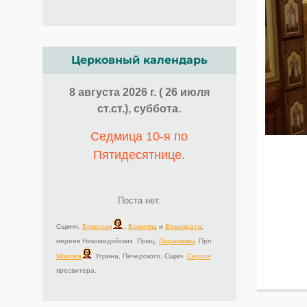
Церковный календарь
8 августа 2026 г. ( 26 июля
ст.ст.), суббота.
Седмица 10-я по
Пятидесятнице.
Поста нет.
Сщмчч.
Ермолая
,
Ермиппа
и
Ермократа
,
иереев Никомидийских. Прмц.
Параскевы
. Прп.
Моисея
Угрина, Печерского. Сщмч.
Сергия
пресвитера.