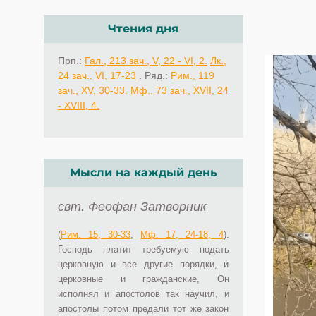
Чтения дня
Прп.:
Гал., 213 зач., V, 22 - VI, 2.
Лк.,
24 зач., VI, 17-23
. Ряд.:
Рим., 119
зач., XV, 30-33.
Мф., 73 зач., XVII, 24
- XVIII, 4.
Мысли на каждый день
свт. Феофан Затворник
(
Рим. 15, 30-33
;
Мф. 17, 24-18, 4
).
Господь платит требуемую подать
церковную и все другие порядки, и
церковные и гражданские, Он
исполнял и апостолов так научил, и
апостолы потом предали тот же закон