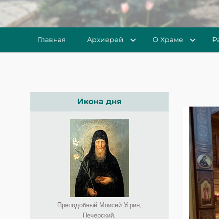
Главная
Архиерей
О Храме
Р
Икона дня
Преподобный Моисей Угрин,
Печерский.