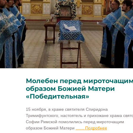
Молебен перед мироточащи
образом Божией Матери
«Победительная»
15 ноября, в храме святителя Спиридона
Тримифунтского, настоятель и прихожане храма свят
Софии Римской помолились перед мироточащим
образом Божией Матери
…… Подробнее