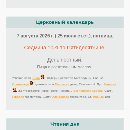
Церковный календарь
7 августа 2026 г. ( 25 июля ст.ст.), пятница.
Седмица 10-я по Пятидесятнице.
День постный.
Пища с растительным маслом.
Успение прав.
Анны
, матери Пресвятой Богородицы. Свв. жен
Олимпиады
диакониссы и
Евпраксии
девы, Тавеннской. Прп.
Макария
Желтоводского, Унженского. Память
V Вселенского Собора
. Сщмч.
Николая
пресвитера. Сщмч.
Александра
пресвитера. Св.
Ираиды
исп.
Чтения дня