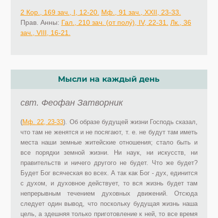
2 Кор., 169 зач., I, 12-20.
Мф., 91 зач., XXII, 23-33.
Прав. Анны:
Гал., 210 зач. (от полу́), IV, 22-31.
Лк., 36
зач., VIII, 16-21.
Мысли на каждый день
свт. Феофан Затворник
(
Мф. 22, 23-33
). Об образе будущей жизни Господь сказал,
что там не женятся и не посягают, т. е. не будут там иметь
места наши земные житейские отношения; стало быть и
все порядки земной жизни. Ни наук, ни искусств, ни
правительств и ничего другого не будет. Что же будет?
Будет Бог всяческая во всех. А так как Бог - дух, единится
с духом, и духовное действует, то вся жизнь будет там
непрерывным течением духовных движений. Отсюда
следует один вывод, что поскольку будущая жизнь наша
цель, а здешняя только приготовление к ней, то все время