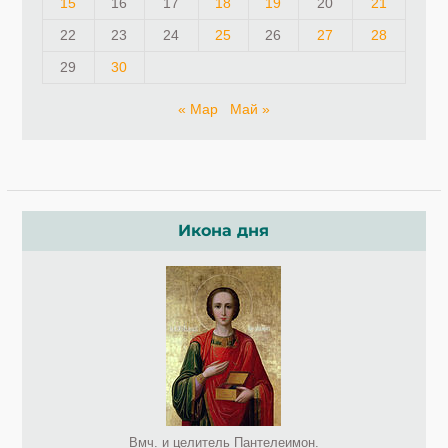
15
16
17
18
19
20
21
22
23
24
25
26
27
28
29
30
« Мар
Май »
Икона дня
Вмч. и целитель Пантелеимон.