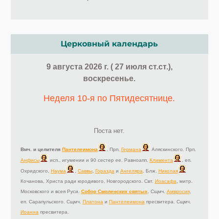
Церковный календарь
9 августа 2026 г. ( 27 июля ст.ст.),
воскресенье.
Неделя 10-я по Пятидесятнице.
Поста нет.
Вмч. и целителя
Пантелеимона
.
Прп.
Германа
Аляскинского. Прп.
Анфисы
исп., игумении и 90 сестер ее. Равноапп.
Климента
, еп.
Охридского,
Наума
,
Саввы
,
Горазда
и
Ангеляра
. Блж.
Николая
Кочанова, Христа ради юродивого, Новгородского. Свт.
Иоасафа
, митр.
Московского и всея Руси.
Собор Смоленских святых
.
Сщмч.
Амвросия
,
еп. Сарапульского. Сщмч.
Платона
и
Пантелеимона
пресвитера. Сщмч.
Иоанна
пресвитера.