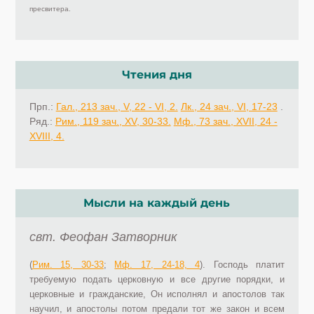
пресвитера.
Чтения дня
Прп.:
Гал., 213 зач., V, 22 - VI, 2.
Лк., 24 зач., VI, 17-23
.
Ряд.:
Рим., 119 зач., XV, 30-33.
Мф., 73 зач., XVII, 24 -
XVIII, 4.
Мысли на каждый день
свт. Феофан Затворник
(
Рим. 15, 30-33
;
Мф. 17, 24-18, 4
). Господь платит
требуемую подать церковную и все другие порядки, и
церковные и гражданские, Он исполнял и апостолов так
научил, и апостолы потом предали тот же закон и всем