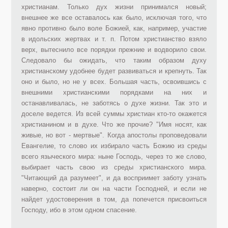
христианам. Только дух жизни принимался новый;
внешнее же все оставалось как было, исключая того, что
явно противно было воле Божией, как, например, участие
в идольских жертвах и т. п. Потом христианство взяло
верх, вытеснило все порядки прежние и водворило свои.
Следовало бы ожидать, что таким образом духу
христианскому удобнее будет развиваться и крепнуть. Так
оно и было, но не у всех. Большая часть, освоившись с
внешними христианскими порядками на них и
останавливалась, не заботясь о духе жизни. Так это и
доселе ведется. Из всей суммы христиан кто-то окажется
христианином и в духе. Что же прочие? "Имя носят, как
живые, но вот - мертвые". Когда апостолы проповедовали
Евангелие, то слово их избирало часть Божию из среды
всего языческого мира: ныне Господь, через то же слово,
выбирает часть свою из среды христианского мира.
"Читающий да разумеет", и да восприимет заботу узнать
наверно, состоит ли он на части Господней, и если не
найдет удостоверения в том, да попечется присвоиться
Господу, ибо в этом одном спасение.