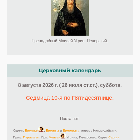
Преподобный Моисей Угрин, Печерский.
Церковный календарь
8 августа 2026 г. ( 26 июля ст.ст.), суббота.
Седмица 10-я по Пятидесятнице.
Поста нет.
Сщмчч.
Ермолая
,
Ермиппа
и
Ермократа
, иереев Никомидийских.
Прмц.
Параскевы
. Прп.
Моисея
Угрина, Печерского. Сщмч.
Сергия