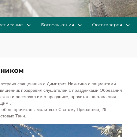
асписание
Богослужения
Фотогалерея
нником
 встреча священника о.Димитрия Никитина с пациентами
Священник поздравил слушателей с праздниками Обрезания
кого и рассказал им о празднике, прочитал наставления
ющим .
ен, прочитаны молитвы к Святому Причастию, 29
стовых Таин.