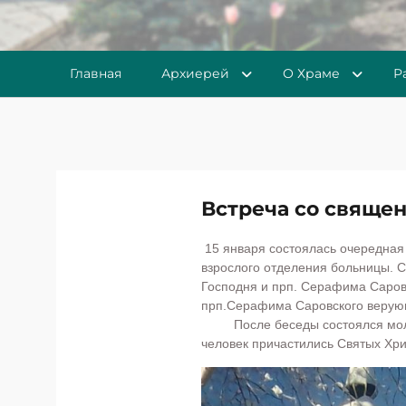
Главная
Архиерей
О Храме
Р
Встреча со свяще
15 января состоялась очередная
взрослого отделения больницы. 
Господня и прп. Серафима Саровс
прп.Серафима Саровского веру
После беседы состоялся молеб
человек причастились Святых Хри